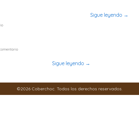
un postre diferente con Crema de Leche
Sigue leyendo
→
io
os inspira y nos derrite, por eso esta Torta de Chocolate Navi
comentario
 no necesita de horno…
Sigue leyendo
→
©2026 Coberchoc. Todos los derechos reservados.