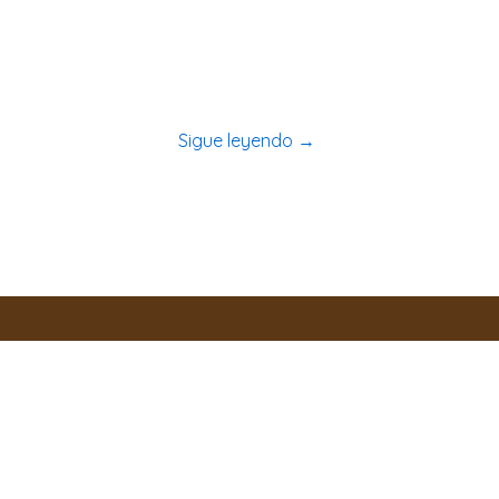
deña será una delicia!
Sigue leyendo
→