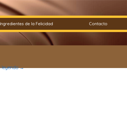
Ingredientes de la Felicidad
Contacto
e leyendo
→
lante uno de estos flanes caseros elaborados con chocolate…