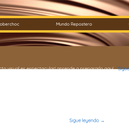
Coberchoc
Mundo Repostero
to visual es espectacular! aprende a prepararlo aquí….
Sigu
miliares, siéntalos a la mesa y, sin más palabras, ponles de
das, aprende a prepararlas aquí…
Sigue leyendo
→