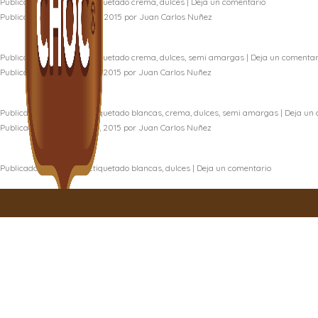
Publicado en
Recetas
|
Etiquetado
crema
,
dulces
|
Deja un comentario
Publicada el
19 noviembre, 2015
por
Juan Carlos Nuñez
Torta esponjosa de chocolate blanco: aprende a preparar 
Publicado en
Recetas
|
Etiquetado
crema
,
dulces
,
semi amargas
|
Deja un comentar
Publicada el
18 noviembre, 2015
por
Juan Carlos Nuñez
Una tradición a la que nadie puede resistirse. El chocolate n
Publicado en
Recetas
|
Etiquetado
blancas
,
crema
,
dulces
,
semi amargas
|
Deja un 
Publicada el
12 noviembre, 2015
por
Juan Carlos Nuñez
Este innovador postre estará listo en pocos minutos ya que
Publicado en
Recetas
|
Etiquetado
blancas
,
dulces
|
Deja un comentario