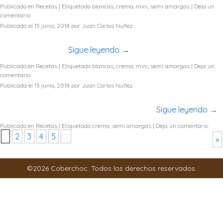
Publicado en
Recetas
|
Etiquetado
blancas
,
crema
,
mini
,
semi amargas
|
Deja un
comentario
Publicada el
15 junio, 2018
por
Juan Carlos Nuñez
Pie y Pretzels una deliciosa mezcla, aprende como
prepararlos aquí…
Sigue leyendo
→
Publicado en
Recetas
|
Etiquetado
blancas
,
crema
,
mini
,
semi amargas
|
Deja un
comentario
Publicada el
13 junio, 2018
por
Juan Carlos Nuñez
Si te gusta el Maní, esta receta es perfecta para ti! Deliciosas
Galletas Brownie con Mantequilla de Maní..
Sigue leyendo
→
Publicado en
Recetas
|
Etiquetado
crema
,
semi amargas
|
Deja un comentario
1
2
3
4
5
...
»
©2026 Coberchoc. Todos los derechos reservados.