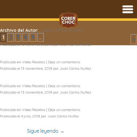
Saltar
al
Juan Carlos Nuñez
Archivo del Autor:
contenido
1
2
3
4
5
...
»
Publicada el
13 noviembre, 2018
por
Juan Carlos Nuñez
l41df6qmw6w
Publicado en
Video Recetas
|
Deja un comentario
Publicada el
13 noviembre, 2018
por
Juan Carlos Nuñez
n2HK8My9cmw
Publicado en
Video Recetas
|
Deja un comentario
Publicada el
13 noviembre, 2018
por
Juan Carlos Nuñez
38A9_1N3Few
Publicado en
Video Recetas
|
Deja un comentario
Publicada el
4 julio, 2018
por
Juan Carlos Nuñez
Aprende a preparar unas deliciosas peras al horno con
chocolate…
Sigue leyendo
→