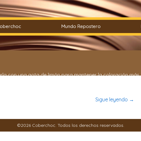
Coberchoc
Mundo Repostero
ciarla con una gota de limón para mantener la coloración más 
año maría (durante diez o quince minutos).
Sigue leyendo
→
©2026 Coberchoc. Todos los derechos reservados.