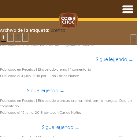
Saltar
al
crema
Archivo de la etiqueta:
contenido
1
2
3
4
»
Publicada el
19 octubre, 2018
por
admin@siberian.com.ec
Deliciosos Brownie con Pistachos, solo necesitas Coberchoc
crema dulce, azúcar y otros ingredientes..
Sigue leyendo
→
Publicado en
Recetas
|
Etiquetado
crema
|
1 comentario
Publicada el
4 julio, 2018
por
Juan Carlos Nuñez
Aprende a preparar unas deliciosas peras al horno con
chocolate…
Sigue leyendo
→
Publicado en
Recetas
|
Etiquetado
blancas
,
crema
,
mini
,
semi amargas
|
Deja un
comentario
Publicada el
15 junio, 2018
por
Juan Carlos Nuñez
Pie y Pretzels una deliciosa mezcla, aprende como
prepararlos aquí…
Sigue leyendo
→