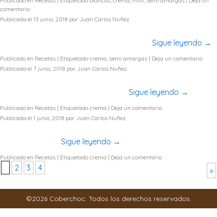
Publicado en
Recetas
|
Etiquetado
blancas
,
crema
,
mini
,
semi amargas
|
Deja un
comentario
Publicada el
13 junio, 2018
por
Juan Carlos Nuñez
Si te gusta el Maní, esta receta es perfecta para ti! Deliciosas
Galletas Brownie con Mantequilla de Maní..
Sigue leyendo
→
Publicado en
Recetas
|
Etiquetado
crema
,
semi amargas
|
Deja un comentario
Publicada el
7 junio, 2018
por
Juan Carlos Nuñez
Si te gusta el pastel y helado.. esta combinación es ideal
para ti; aprende a prepararla aquí…
Sigue leyendo
→
Publicado en
Recetas
|
Etiquetado
crema
|
Deja un comentario
Publicada el
1 junio, 2018
por
Juan Carlos Nuñez
Aprende como preparar unas deliciosas Donas de
Chocolate aquí…
Sigue leyendo
→
Publicado en
Recetas
|
Etiquetado
crema
|
Deja un comentario
1
2
3
4
»
©2026 Coberchoc. Todos los derechos reservados.