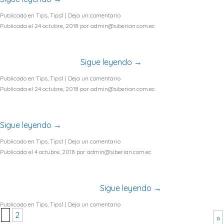
Publicado en
Tips
,
Tips1
|
Deja un comentario
Publicada el
24 octubre, 2018
por
admin@siberian.com.ec
Antes de comenzar a cortar tus galletas, pasa los
cortadores por harina. Una fina capa de harina evitará que
se peguen a la masa.
Sigue leyendo
→
Publicado en
Tips
,
Tips1
|
Deja un comentario
Publicada el
24 octubre, 2018
por
admin@siberian.com.ec
El horno es muy importante para el éxito de nuestra torta,
se debe precalentar 15 minutos antes de introducir el molde.
Sigue leyendo
→
Publicado en
Tips
,
Tips1
|
Deja un comentario
Publicada el
4 octubre, 2018
por
admin@siberian.com.ec
Para hacerla preparo un almíbar con azúcar y agua y, son
dejarlo enfriar, lo vierto sobre yemas de huevo batiendo
bien hasta que blanquean.
Sigue leyendo
→
Publicado en
Tips
,
Tips1
|
Deja un comentario
1
2
»