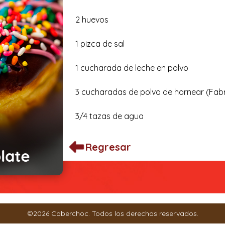
2 huevos
1 pizca de sal
1 cucharada de leche en polvo
3 cucharadas de polvo de hornear (
Fab
3/4 tazas de agua
1 cucharadita de nuez moscada
Regresar
Rellenos:
2 tazas de
Fabricrema Pastelera
6 tazas 1/4 leche
©2026 Coberchoc. Todos los derechos reservados.