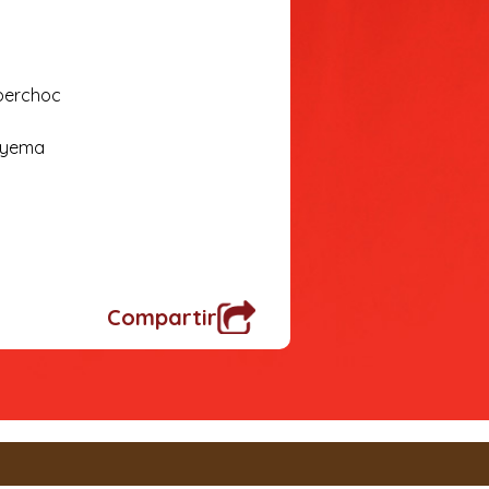
berchoc
y yema
Compartir
olate Coberchoc