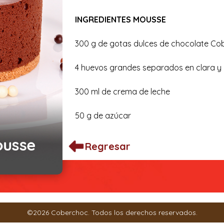
INGREDIENTES MOUSSE
300 g de gotas dulces de chocolate Co
4 huevos grandes separados en clara 
300 ml de crema de leche
50 g de azúcar
Una pizca de sal
Regresar
INGREDIENTES CUBIERTA
240 gr de gotas semi amargas de choc
5 cucharadas de mantequilla sin sal
©2026 Coberchoc. Todos los derechos reservados.